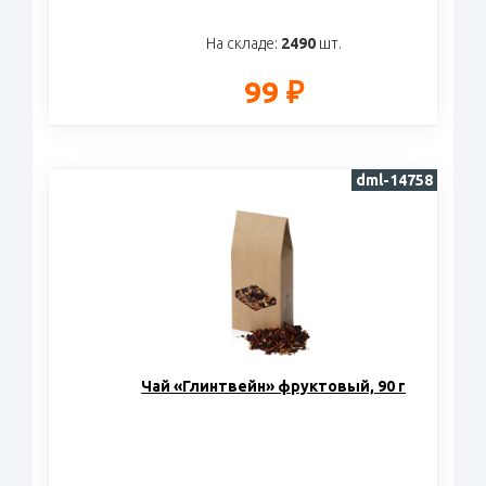
На складе:
2490
шт.
99 ₽
dml-14758
Чай «Глинтвейн» фруктовый, 90 г