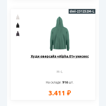
dml-231252M-L
Худи оверсайз «Alpha.01» унисекс
M-L
На складе:
916
шт.
3.411 ₽