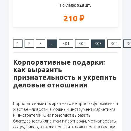
На складе:
928
шт.
210 ₽
1
2
3
...
301
302
303
304
3
Корпоративные подарки:
как выразить
признательность и укрепить
деловые отношения
Корпоративные подарки – это не просто формальный
жест вежливости, а мощный инструмент маркетинга
и HR-стратегии. Они помогают выразить
благодарность клиентам и партнерам, мотивировать
сотрудников, а также повысить лояльность к бренду.