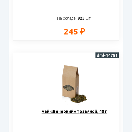
На складе:
923
шт.
245 ₽
dml-14781
Чай «Вечерний» травяной, 40 г