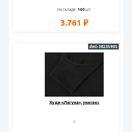
На складе:
160
шт.
3.761 ₽
dml-3823590S
Худи «Лагуна», унисекс
S