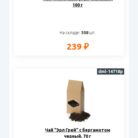
100 г
На складе:
308
шт.
239 ₽
dml-14718p
Чай "Эрл Грей" с бергамотом
черный, 70 г