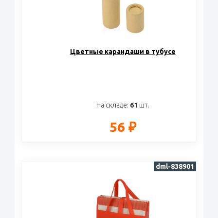
Цветные карандаши в тубусе
На складе:
61
шт.
56 ₽
dml-838901