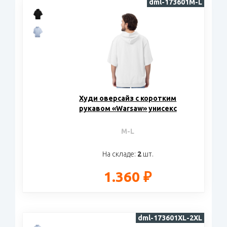
dml-173601M-L
Худи оверсайз с коротким
рукавом «Warsaw» унисекс
M-L
На складе:
2
шт.
1.360 ₽
dml-173601XL-2XL