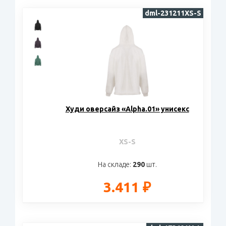
dml-231211XS-S
Худи оверсайз «Alpha.01» унисекс
XS-S
На складе:
290
шт.
3.411 ₽