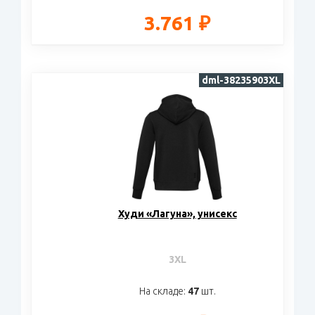
3.761 ₽
dml-38235903XL
Худи «Лагуна», унисекс
3XL
На складе:
47
шт.